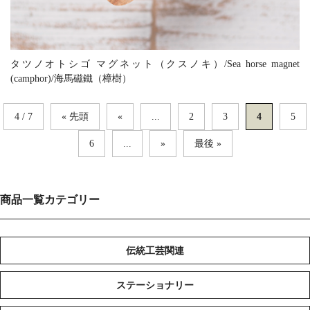
タツノオトシゴ マグネット（クスノキ）/Sea horse magnet
(camphor)/海馬磁鐵（樟樹）
4 / 7
« 先頭
«
...
2
3
4
5
6
...
»
最後 »
商品一覧カテゴリー
伝統工芸関連
ステーショナリー