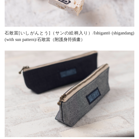
石敢當[いしがんとう]（サンの絵柄入り）/Ishigantō (shigandang)
(with sun pattern)/石敢當（附護身符插畫）