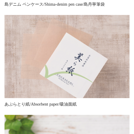
島デニム ペンケース/Shima-denim pen case/島丹寧筆袋
あぶらとり紙/Absorbent paper/吸油面紙