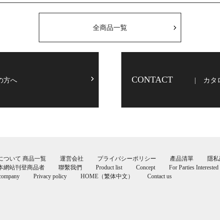
全商品一覧
CONTACT
の方へ
カタ
について
商品一覧
運営会社
プライバシーポリシー
產品清單
隱私
本網站刊登商品者
聯繫我們
Product list
Concept
For Parties Interested
 company
Privacy policy
HOME（繁体中文）
Contact us