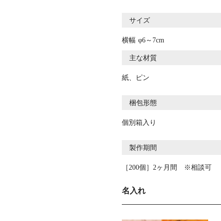
サイズ
横幅
φ6～7cm
主な材質
紙、ピン
梱包形態
個別箱入り
製作期間
［200個］2ヶ月間 ※相談可
名入れ