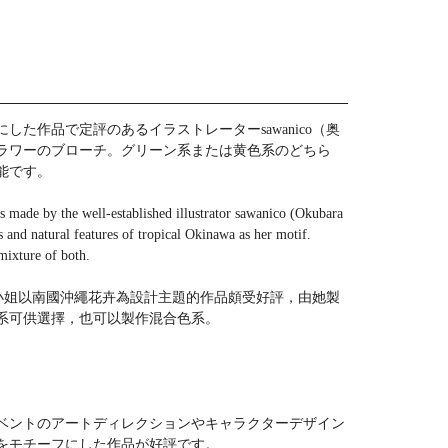
した作品で定評のあるイラストレーターsawanico（奥
ラワーのブローチ。グリーン系または黄色系のどちら
能です。
s made by the well-established illustrator sawanico (Okubara
 and natural features of tropical Okinawa as her motif.
mixture of both.
和子）小姐以南國沖繩花卉為設計主題的作品頗受好評，由她製
系可供選擇，也可以製作混合色系。
ベントのアートディレクションやキャラクターデザイン
をモチーフにした作品が好評です。