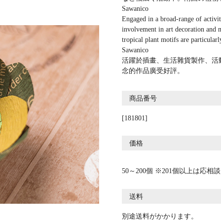
Sawanico
Engaged in a broad-range of activiti
involvement in art decoration and 
tropical plant motifs are particular
Sawanico
活躍於插畫、生活雜貨製作、活
念的作品廣受好評。
商品番号
[181801]
価格
50～200個 ※201個以上は応相談
送料
別途送料がかかります。