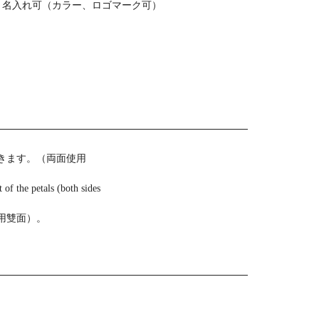
名入れ可（カラー、ロゴマーク可）
きます。（両面使用
 of the petals (both sides
用雙面）。