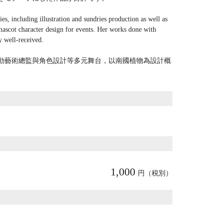
es, including illustration and sundries production as well as
mascot character design for events. Her works done with
ly well-received.
動藝術總監與角色設計等多元舞台，以南國植物為設計概
1,000
円（税別）