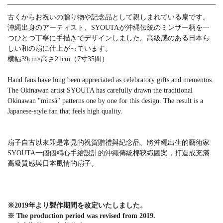
古くからお祝いの贈り物や記念品として親しまれている扇です。
沖縄出身のアーティスト、SYOUTAが沖縄伝統のミンサー柄を一
つひとつ丁寧に手描きでデザインしました。高級感のある日本ら
しい和の扇に仕上がっています。
横幅39cm×高さ21cm（7寸35間）
Hand fans have long been appreciated as celebratory gifts and mementos.
The Okinawan artist SYOUTA has carefully drawn the traditional
Okinawan "minsā" patterns one by one for this design. The result is a
Japanese-style fan that feels high quality.
扇子自古以來即是常見的祝賀贈禮與紀念品。將沖繩出生的藝術家
SYOUTA一個個精心手繪設計的沖繩傳統棉狹織圖案，打造成充滿
高級質感與日本風情的扇子。
※2019年より製作期間を改定いたしました。
※ The production period was revised from 2019.